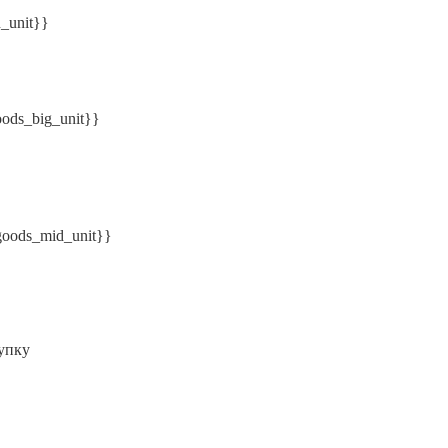
n_unit}}
oods_big_unit}}
.goods_mid_unit}}
упку