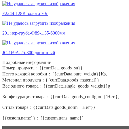
F2244-128K золото 70г
201 нер-труба-Ф89-1,35-6000мм
JC-169A-25-300 длиннный
Подробные информации
Номер продукта：
{{currData.goods_sn}}
Нетто каждой коробки：
{{currData.pure_weight}}Kg
Материал продукта：
{{currData.goods_material}}
Вес одного товара：
{{currData.single_goods_weight}}g
Конфигурация товара：
{{currData.goods_configure || 'Нет'}}
Стиль товара：
{{currData.goods_norm || 'Нет'}}
{{custom.name}}：
{{custom.trans_name}}