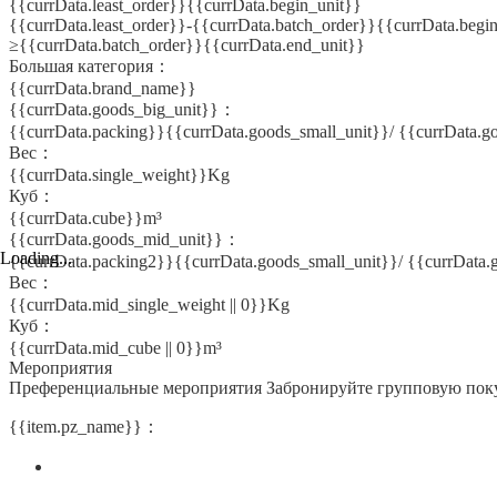
{{currData.least_order}}{{currData.begin_unit}}
{{currData.least_order}}-{{currData.batch_order}}{{currData.begi
≥{{currData.batch_order}}{{currData.end_unit}}
Большая категория：
{{currData.brand_name}}
{{currData.goods_big_unit}}：
{{currData.packing}}{{currData.goods_small_unit}}/ {{currData.g
Вес：
{{currData.single_weight}}Kg
Куб：
{{currData.cube}}m³
{{currData.goods_mid_unit}}：
Loading...
{{currData.packing2}}{{currData.goods_small_unit}}/ {{currData
Вес：
{{currData.mid_single_weight || 0}}Kg
Куб：
{{currData.mid_cube || 0}}m³
Мероприятия
Преференциальные мероприятия
Забронируйте групповую пок
{{item.pz_name}}：