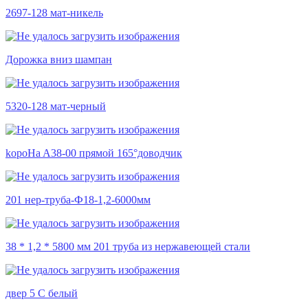
2697-128 мат-никель
Дорожка вниз шампан
5320-128 мат-черный
kopoHa A38-00 прямой 165°доводчик
201 нер-труба-Ф18-1,2-6000мм
38 * 1,2 * 5800 мм 201 труба из нержавеющей стали
двер 5 С белый