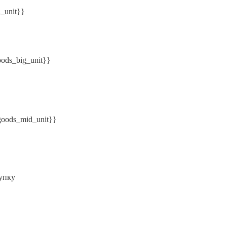
n_unit}}
oods_big_unit}}
.goods_mid_unit}}
упку