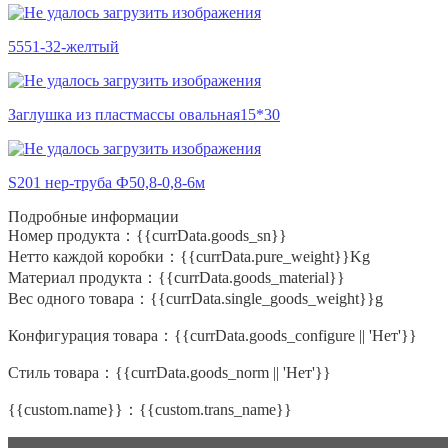
5551-32-желтый
Заглушка из пластмассы овальная15*30
S201 нер-труба Ф50,8-0,8-6м
Подробные информации
Номер продукта：
{{currData.goods_sn}}
Нетто каждой коробки：
{{currData.pure_weight}}Kg
Материал продукта：
{{currData.goods_material}}
Вес одного товара：
{{currData.single_goods_weight}}g
Конфигурация товара：
{{currData.goods_configure || 'Нет'}}
Стиль товара：
{{currData.goods_norm || 'Нет'}}
{{custom.name}}：
{{custom.trans_name}}