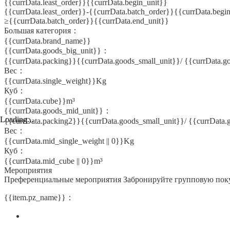
{{currData.least_order}}{{currData.begin_unit}}
{{currData.least_order}}-{{currData.batch_order}}{{currData.begi
≥{{currData.batch_order}}{{currData.end_unit}}
Большая категория：
{{currData.brand_name}}
{{currData.goods_big_unit}}：
{{currData.packing}}{{currData.goods_small_unit}}/ {{currData.g
Вес：
{{currData.single_weight}}Kg
Куб：
{{currData.cube}}m³
{{currData.goods_mid_unit}}：
Loading...
{{currData.packing2}}{{currData.goods_small_unit}}/ {{currData
Вес：
{{currData.mid_single_weight || 0}}Kg
Куб：
{{currData.mid_cube || 0}}m³
Мероприятия
Преференциальные мероприятия
Забронируйте групповую пок
{{item.pz_name}}：