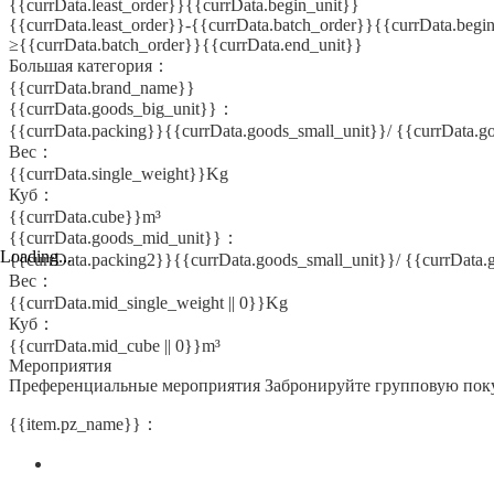
{{currData.least_order}}{{currData.begin_unit}}
{{currData.least_order}}-{{currData.batch_order}}{{currData.begi
≥{{currData.batch_order}}{{currData.end_unit}}
Большая категория：
{{currData.brand_name}}
{{currData.goods_big_unit}}：
{{currData.packing}}{{currData.goods_small_unit}}/ {{currData.g
Вес：
{{currData.single_weight}}Kg
Куб：
{{currData.cube}}m³
{{currData.goods_mid_unit}}：
Loading...
{{currData.packing2}}{{currData.goods_small_unit}}/ {{currData
Вес：
{{currData.mid_single_weight || 0}}Kg
Куб：
{{currData.mid_cube || 0}}m³
Мероприятия
Преференциальные мероприятия
Забронируйте групповую пок
{{item.pz_name}}：