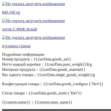
840-160 хр
лоток С-800К белый
пуговица станок
Подробные информации
Номер продукта：
{{currData.goods_sn}}
Нетто каждой коробки：
{{currData.pure_weight}}Kg
Материал продукта：
{{currData.goods_material}}
Вес одного товара：
{{currData.single_goods_weight}}g
Конфигурация товара：
{{currData.goods_configure || 'Нет'}}
Стиль товара：
{{currData.goods_norm || 'Нет'}}
{{custom.name}}：
{{custom.trans_name}}