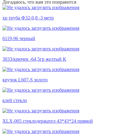
Догадаюсь, что вам это понравится
хр труба Ф32-0,8 -3 метр
6119-96 черный
3033/крючек -64,5гр желтый К
кручок L607-S золото
клей стекло
XLX-005 стеклодержател 43*43*24 прямой