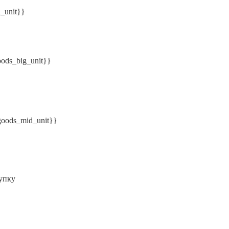
n_unit}}
oods_big_unit}}
.goods_mid_unit}}
упку