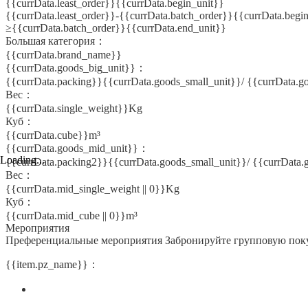
{{currData.least_order}}{{currData.begin_unit}}
{{currData.least_order}}-{{currData.batch_order}}{{currData.begi
≥{{currData.batch_order}}{{currData.end_unit}}
Большая категория：
{{currData.brand_name}}
{{currData.goods_big_unit}}：
{{currData.packing}}{{currData.goods_small_unit}}/ {{currData.g
Вес：
{{currData.single_weight}}Kg
Куб：
{{currData.cube}}m³
{{currData.goods_mid_unit}}：
Loading...
{{currData.packing2}}{{currData.goods_small_unit}}/ {{currData
Вес：
{{currData.mid_single_weight || 0}}Kg
Куб：
{{currData.mid_cube || 0}}m³
Мероприятия
Преференциальные мероприятия
Забронируйте групповую пок
{{item.pz_name}}：