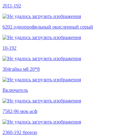
2011-192
6202 однопрофильный окисленный серый
10-192
304гайка м8 20*8
Включатель
7582-96 мок-асф
2360-192 бронзо