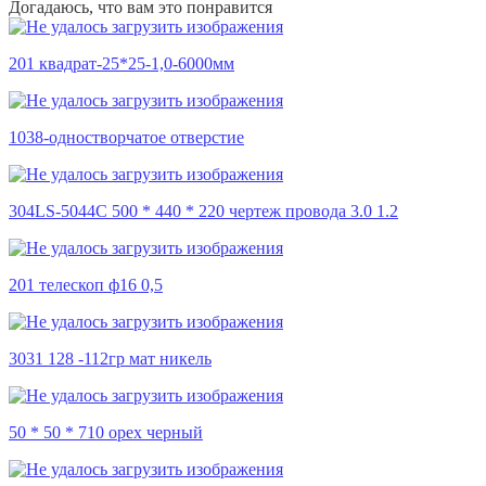
Догадаюсь, что вам это понравится
201 квадрат-25*25-1,0-6000мм
1038-одностворчатое отверстие
304LS-5044C 500 * 440 * 220 чертеж провода 3.0 1.2
201 телескоп ф16 0,5
3031 128 -112гр мат никель
50 * 50 * 710 орех черный