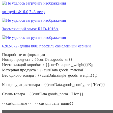
хр труба Ф16-0,7 -3 метр
Заземляющий замок RLD-1016A
6202-672 (длина 800) профиль окисленный черный
Подробные информации
Номер продукта：
{{currData.goods_sn}}
Нетто каждой коробки：
{{currData.pure_weight}}Kg
Материал продукта：
{{currData.goods_material}}
Вес одного товара：
{{currData.single_goods_weight}}g
Конфигурация товара：
{{currData.goods_configure || 'Нет'}}
Стиль товара：
{{currData.goods_norm || 'Нет'}}
{{custom.name}}：
{{custom.trans_name}}