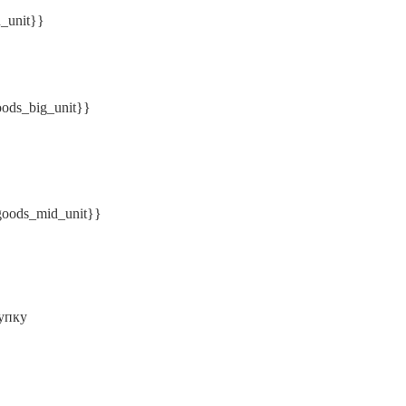
n_unit}}
oods_big_unit}}
.goods_mid_unit}}
упку